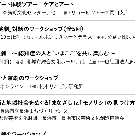
ート体験ツアー ケアとアート
奈義町文化センター、他
リョービツアーズ岡山支店
：
主催：
演劇」対話のワークショップ（全5回）
19日(日)
マルホンまきあーとテラス
公益財団法
会場：
主催：
劇 〜認知症の人と“いまここ”を共に楽しむ〜
日(日)
都城市総合文化ホール、他
一般社団法人あ
会場：
主催：
いと演劇のワークショップ
オンライン
松本リハビリ研究所
主催：
と地域社会をめぐる「まなざし」と「モノサシ」の見つけ方
長浜市立長浜まちづくりセンター
わ湖芸術文化財団・長浜市・長浜市民芸術文化創造協議会
劇のワークショップ