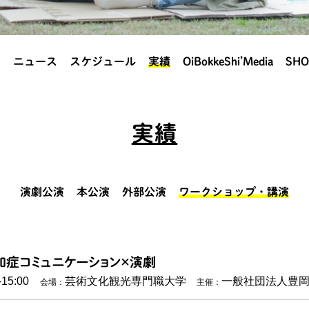
？
ニュース
スケジュール
実績
OiBokkeShi’Media
SHO
実績
演劇公演
本公演
外部公演
ワークショップ・講演
知症コミュニケーション×演劇
-15:00
芸術文化観光専門職大学
一般社団法人豊
会場：
主催：