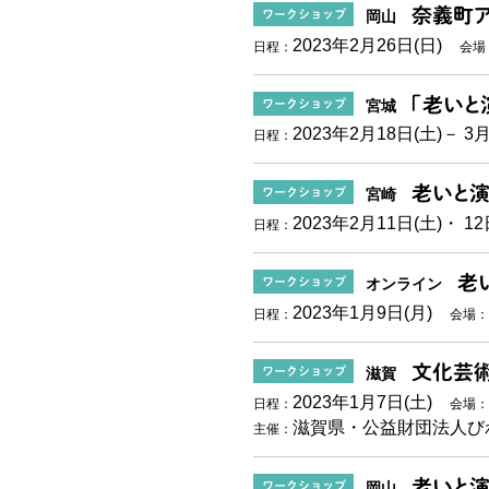
奈義町ア
ワークショップ
岡山
2023年2月26日(日)
日程：
会場
「老いと
ワークショップ
宮城
2023年2月18日(土)
－ 3月
日程：
老いと演
ワークショップ
宮崎
講演
2023年2月11日(土)
・ 12
日程：
老
ワークショップ
オンライン
2023年1月9日(月)
日程：
会場：
文化芸術
ワークショップ
滋賀
2023年1月7日(土)
日程：
会場：
滋賀県・公益財団法人び
主催：
老いと演
ワークショップ
岡山