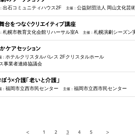
出石コミュニティハウス2F
公益財団法人 岡山文化芸
：
主催：
舞台をつなぐクリエイティブ講座
札幌市教育文化会館リハーサル室A
札幌演劇シーズン
：
主催：
かケアセッション
ホテルクリスタルパレス 2Fクリスタルホール
場：
ス事業者連絡協議会
ぼう×介護「老いと介護」
福岡市立西市民センター
福岡市立西市民センター
場：
主催：
1
2
3
4
5
<
>