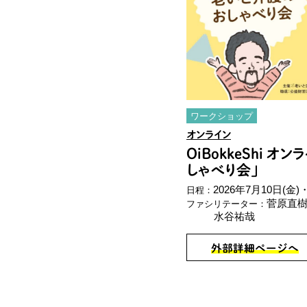
ワークショップ
オンライン
OiBokkeShi 
しゃべり会」
2026年7月10日(金)
・
日程：
菅原直
ファシリテーター：
水谷祐哉
外部詳細ページへ