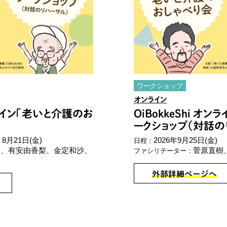
ワークショップ
オンライン
オンライン「老いと介護のお
OiBokkeShi オ
ークショップ（対話の
8月21日(金)
2026年9月25日(金)
日程：
樹、
有安由香梨、
金定和沙、
菅原直樹
ファシリテーター：
外部詳細ページへ