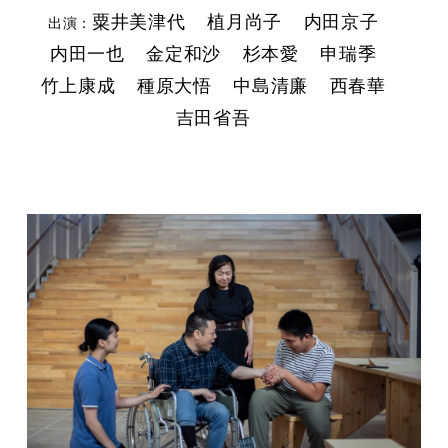
粟井美津代
植月尚子
内田京子
出演：
内田一也
金定和沙
杉本愛
申瑞季
竹上康成
種原大悟
中島清廉
西春華
吉田省吾