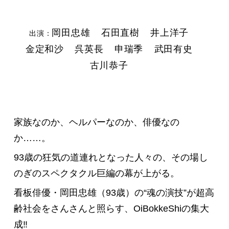
岡田忠雄
石田直樹
井上洋子
出演：
金定和沙
呉英長
申瑞季
武田有史
古川恭子
家族なのか、ヘルパーなのか、俳優なの
か……。
93歳の狂気の道連れとなった人々の、その場し
のぎのスペクタクル巨編の幕が上がる。
看板俳優・岡田忠雄（93歳）の“魂の演技”が超高
齢社会をさんさんと照らす、OiBokkeShiの集大
成‼︎