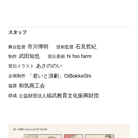
スタッフ
市川博明
石見哲紀
舞台監督
技術監督
武田知也
hi foo farm
制作
宣伝美術
あさののい
宣伝イラスト
「老いと演劇」OiBokkeShi
企画制作
和気商工会
協賛
福武教育文化振興財団
助成
公益財団法人